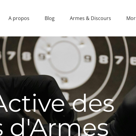
A propos
Blog
Armes & Discours
Mor
ctive des
 d'Armes